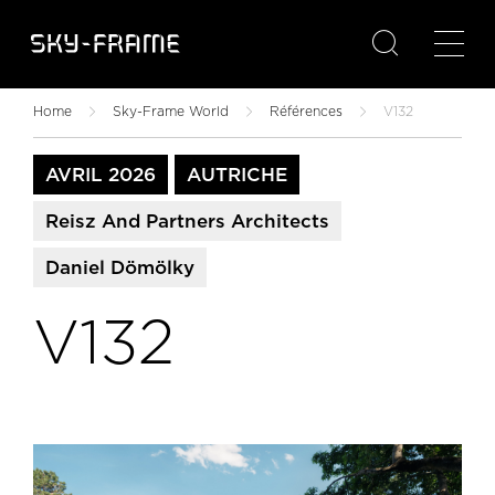

Home
Sky-Frame World
Références
V132
AVRIL 2026
AUTRICHE
Reisz And Partners Architects
Daniel Dömölky
V132