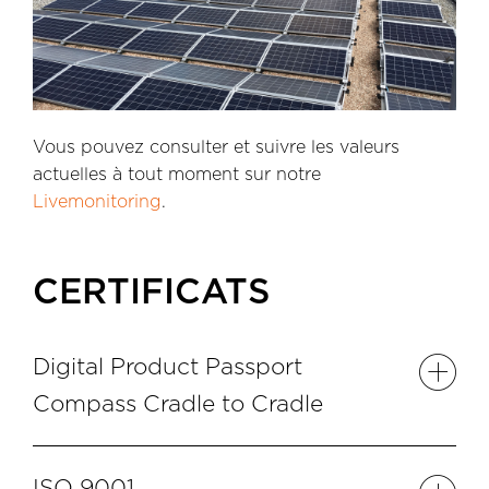
Vous pouvez consulter et suivre les valeurs
actuelles à tout moment sur notre
Livemonitoring
.
CERTIFICATS
Digital Product Passport
Compass Cradle to Cradle
Sky-Frame établit de nouvelles références en
ISO 9001