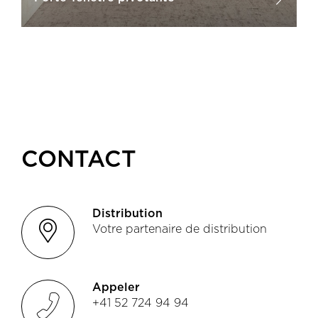
CONTACT
Distribution
location
Votre partenaire de distribution
Appeler
phone
+41 52 724 94 94