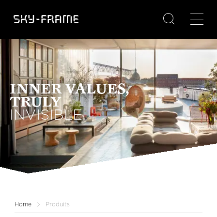

INNER VALUES,
TRULY
INVISIBLE.
Home
Produits