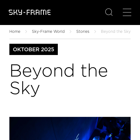

Home
Sky-Frame World
Stories
Beyond the Sky
OKTOBER 2025
Beyond the
Sky