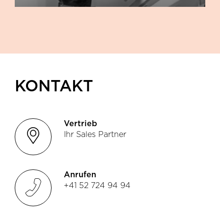
KONTAKT
Vertrieb
location
Ihr Sales Partner
Anrufen
phone
+41 52 724 94 94