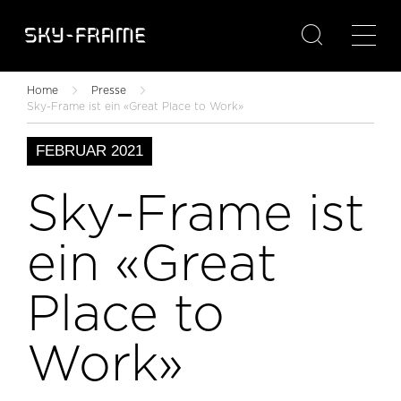

Home
Presse
Sky-Frame ist ein «Great Place to Work»
FEBRUAR 2021
Sky-Frame ist
ein «Great
Place to
Work»